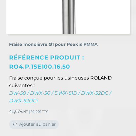
Fraise monolèvre Ø1 pour Peek & PMMA
RÉFÉRENCE PRODUIT :
RO4.P.1SE100.16.50
Fraise conçue pour les usineuses ROLAND
suivantes :
DW-50 / DWX-30 / DWX-51D / DWX-52DC /
DWX-52DCi
41,67
€
HT |
50,00
€
TTC
Ajouter au panier