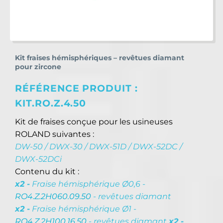
Kit fraises hémisphériques – revêtues diamant
pour zircone
RÉFÉRENCE PRODUIT :
KIT.RO.Z.4.50
Kit de fraises conçue pour les usineuses
ROLAND suivantes :
DW-50 / DWX-30 / DWX-51D / DWX-52DC /
DWX-52DCi
Contenu du kit :
x2 -
Fraise hémisphérique Ø0,6 -
RO4.Z.2H060.09.50
- revêtues diamant
x2 -
Fraise hémisphérique Ø1 -
RO4.Z.2H100.16.50
- revêtues diamant
x2 -