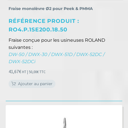
Fraise monolèvre Ø2 pour Peek & PMMA
RÉFÉRENCE PRODUIT :
RO4.P.1SE200.18.50
Fraise conçue pour les usineuses ROLAND
suivantes :
DW-50 / DWX-30 / DWX-51D / DWX-52DC /
DWX-52DCi
41,67
€
HT |
50,00
€
TTC
Ajouter au panier