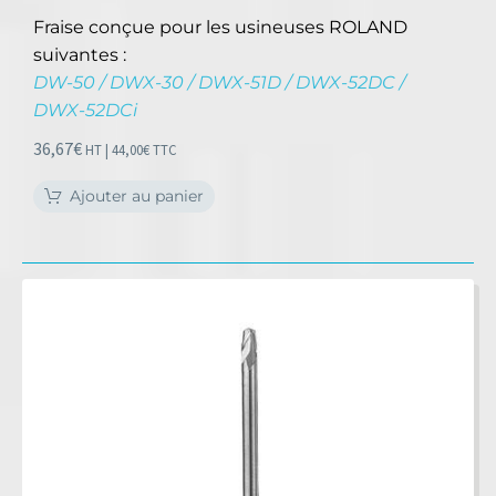
Fraise conçue pour les usineuses ROLAND
suivantes :
DW-50 / DWX-30 / DWX-51D / DWX-52DC /
DWX-52DCi
36,67
€
HT |
44,00
€
TTC
Ajouter au panier