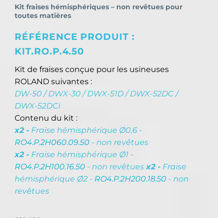
Kit fraises hémisphériques – non revêtues pour
toutes matières
RÉFÉRENCE PRODUIT :
KIT.RO.P.4.50
Kit de fraises conçue pour les usineuses
ROLAND suivantes :
DW-50 / DWX-30 / DWX-51D / DWX-52DC /
DWX-52DCi
Contenu du kit :
x2 -
Fraise hémisphérique Ø0,6 -
RO4.P.2H060.09.50
- non revêtues
x2 -
Fraise hémisphérique Ø1 -
RO4.P.2H100.16.50
- non revêtues
x2 -
Fraise
hémisphérique Ø2 -
RO4.P.2H200.18.50
- non
revêtues