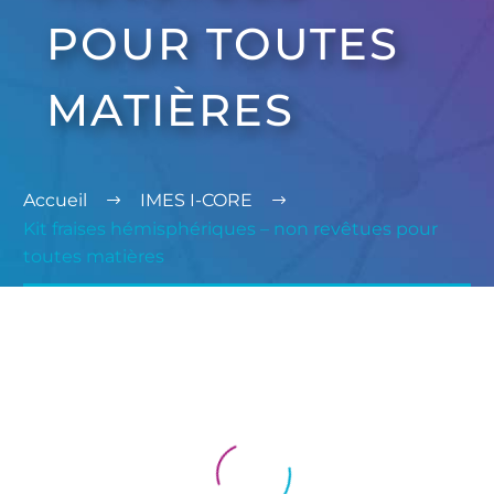
POUR TOUTES
MATIÈRES
Accueil
IMES I-CORE
Kit fraises hémisphériques – non revêtues pour
toutes matières