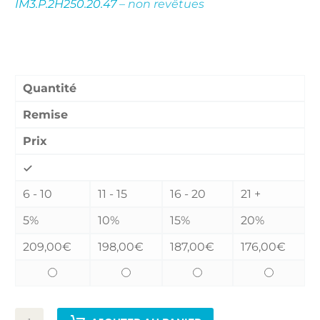
IM3.P.2H250.20.47
– non revêtues
Remises quantitatives :
Quantité
Remise
Prix
6 - 10
11 - 15
16 - 20
21 +
5%
10%
15%
20%
209,00
€
198,00
€
187,00
€
176,00
€