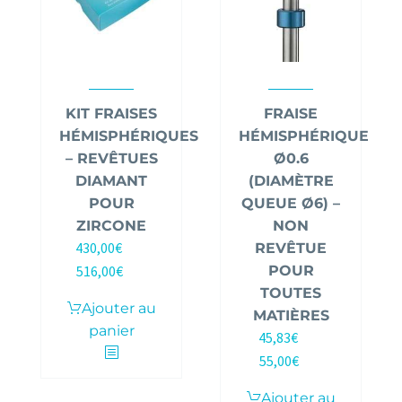
KIT FRAISES
FRAISE
HÉMISPHÉRIQUES
HÉMISPHÉRIQUE
– REVÊTUES
Ø0.6
DIAMANT
(DIAMÈTRE
POUR
QUEUE Ø6) –
ZIRCONE
NON
430,00
€
REVÊTUE
HT |
516,00
€
POUR
TTC
TOUTES
Ajouter au
MATIÈRES
panier
45,83
€
HT |
55,00
€
TTC
Ajouter au