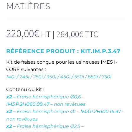
MATIÈRES
220,00
€
HT |
264,00
€
TTC
RÉFÉRENCE PRODUIT :
KIT.IM.P.3.47
Kit de fraises conçue pour les usineuses IMES I-
CORE suivantes :
140i / 245i / 250i / 350i / 450i / 550i / 650i / 750i
Contenu du kit :
x2 –
Fraise hémisphérique Ø0,6 –
IM3.P.2H060.09.47
– non revêtues
x2 –
Fraise hémisphérique Ø1 –
IM3.P.2H100.16.47
–
non revêtues
x2 –
Fraise hémisphérique Ø2,5 –