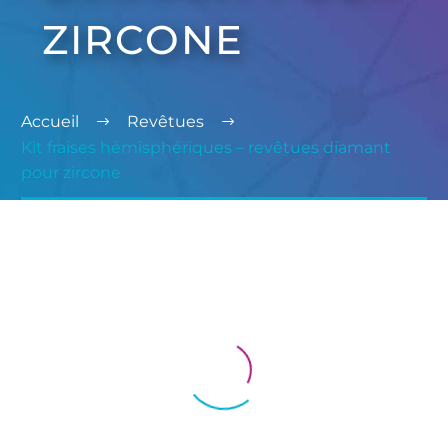
ZIRCONE
Accueil
Revêtues
Kit fraises hémisphériques – revêtues diamant
pour zircone