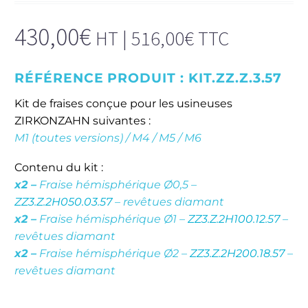
430,00
€
HT |
516,00
€
TTC
RÉFÉRENCE PRODUIT :
KIT.ZZ.Z.3.57
Kit de fraises conçue pour les usineuses
ZIRKONZAHN suivantes :
M1 (toutes versions) / M4 / M5 / M6
Contenu du kit :
x2 –
Fraise hémisphérique Ø0,5 –
ZZ3.Z.2H050.03.57
– revêtues diamant
x2 –
Fraise hémisphérique Ø1 –
ZZ3.Z.2H100.12.57
–
revêtues diamant
x2 –
Fraise hémisphérique Ø2 –
ZZ3.Z.2H200.18.57
–
revêtues diamant