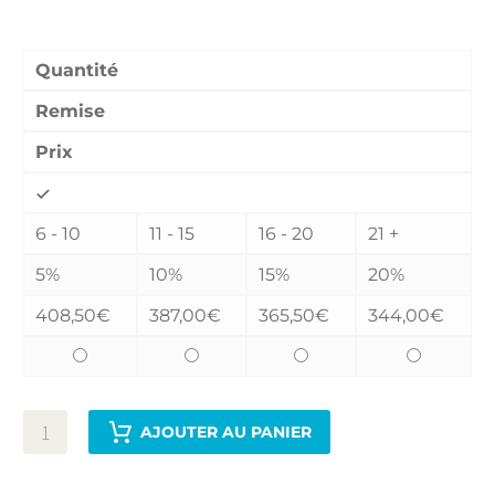
Remises quantitatives :
Quantité
Remise
Prix
6 - 10
11 - 15
16 - 20
21 +
5%
10%
15%
20%
408,50
€
387,00
€
365,50
€
344,00
€
AJOUTER AU PANIER