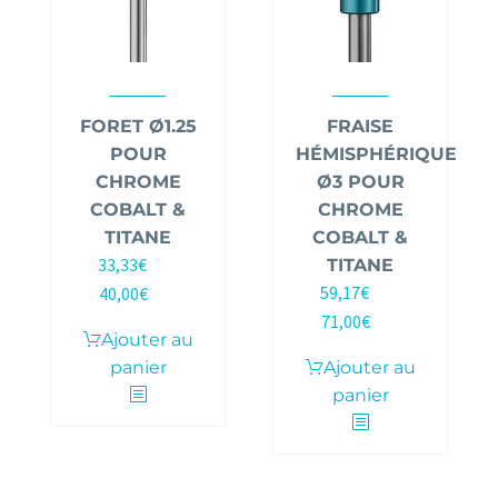
FORET Ø1.25
FRAISE
POUR
HÉMISPHÉRIQUE
CHROME
Ø3 POUR
COBALT &
CHROME
TITANE
COBALT &
33,33
€
TITANE
HT |
59,17
€
40,00
€
HT |
TTC
71,00
€
TTC
Ajouter au
panier
Ajouter au
panier