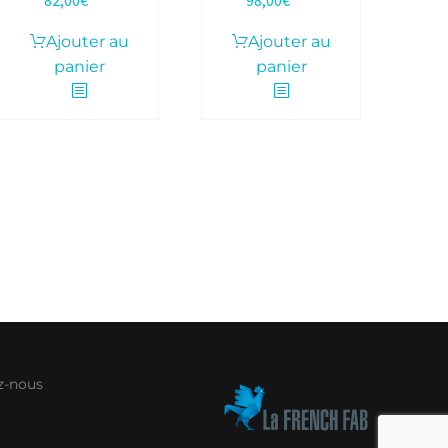
82,00
€
98,00
€
TTC
TTC
Ajouter au
Ajouter au
panier
panier
z-nous