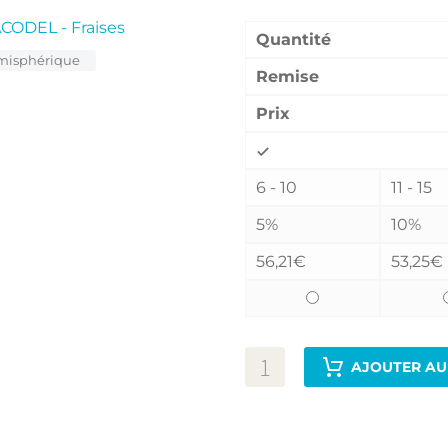
Remises quantitatives :
ODEL - Fraises
.
Quantité
isphérique
Remise
Prix
6 - 10
11 - 15
5%
10%
56,21
€
53,25
€
AJOUTER AU