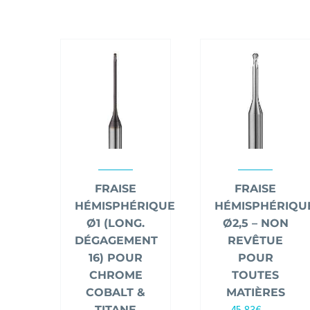
FRAISE
FRAISE
HÉMISPHÉRIQUE
HÉMISPHÉRIQU
Ø1 (LONG.
Ø2,5 – NON
DÉGAGEMENT
REVÊTUE
16) POUR
POUR
CHROME
TOUTES
COBALT &
MATIÈRES
45,83
€
TITANE