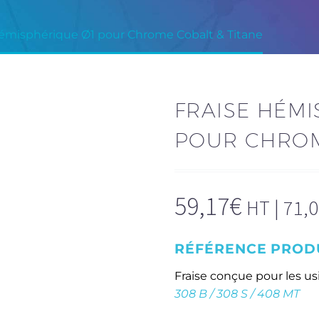
hémisphérique Ø1 pour Chrome Cobalt & Titane
FRAISE HÉMI
POUR CHROM
59,17
€
HT |
71,
RÉFÉRENCE PRODU
Fraise conçue pour les 
308 B / 308 S / 408 MT