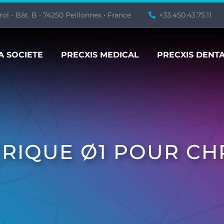
ol - Bât. B • 74250 Peillonnex • France
+33.450.43.75.11
A SOCIETE
PRECXIS MEDICAL
PRECXIS DENT
ÉRIQUE Ø1 POUR C