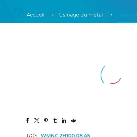
Accueil
Usinage du métal
Fraise 
UGS :
WM6.C.2H100.08.45