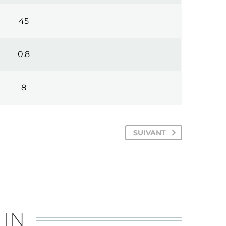
45
0.8
8
SUIVANT
 IN