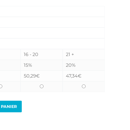
16 - 20
21 +
15%
20%
50,29
€
47,34
€
 PANIER