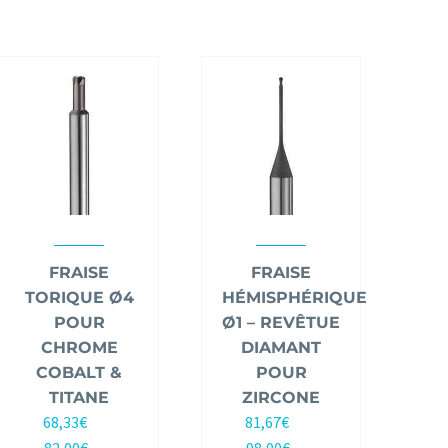
FRAISE
FRAISE
TORIQUE Ø4
HÉMISPHÉRIQUE
POUR
Ø1 – REVÊTUE
CHROME
DIAMANT
COBALT &
POUR
TITANE
ZIRCONE
68,33
€
81,67
€
HT |
HT |