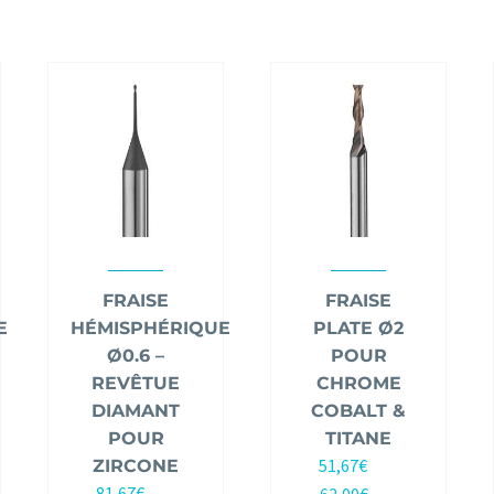
FRAISE
FRAISE
E
HÉMISPHÉRIQUE
PLATE Ø2
Ø0.6 –
POUR
REVÊTUE
CHROME
DIAMANT
COBALT &
POUR
TITANE
51,67
€
ZIRCONE
HT |
81,67
€