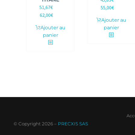
HT |
51,67
€
55,00
€
HT |
TTC
62,00
€
TTC
Ajouter au
Ajouter au
panier
panier
Acc
© Copyright 2026 –
PRECXIS SAS