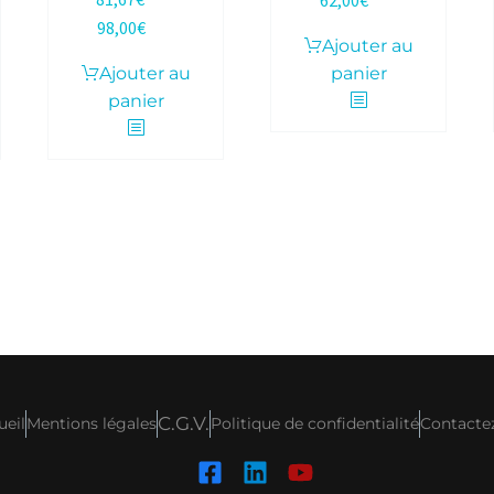
62,00
€
HT |
TTC
98,00
€
TTC
Ajouter au
Ajouter au
panier
panier
C.G.V.
ueil
Mentions légales
Politique de confidentialité
Contacte