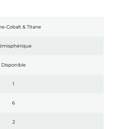
e-Cobalt & Titane
émisphérique
Disponible
1
6
2