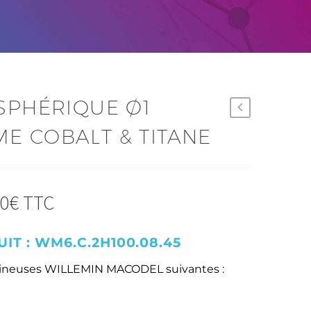
SPHÉRIQUE Ø1
E COBALT & TITANE
00
€
TTC
IT :
WM6.C.2H100.08.45
usineuses WILLEMIN MACODEL suivantes :