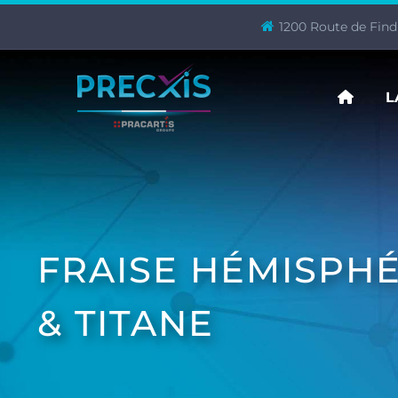
1200 Route de Findr
L
FRAISE HÉMISPH
& TITANE