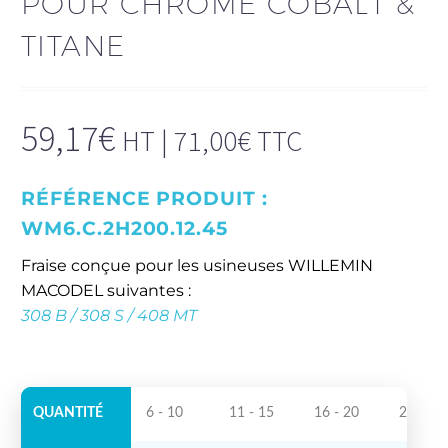
POUR CHROME COBALT &
TITANE
59,17
€
HT |
71,00
€
TTC
RÉFÉRENCE PRODUIT :
WM6.C.2H200.12.45
Fraise conçue pour les usineuses WILLEMIN
MACODEL suivantes :
308 B / 308 S / 408 MT
Remises quantitatives :
QUANTITÉ
6 - 10
11 - 15
16 - 20
21 +