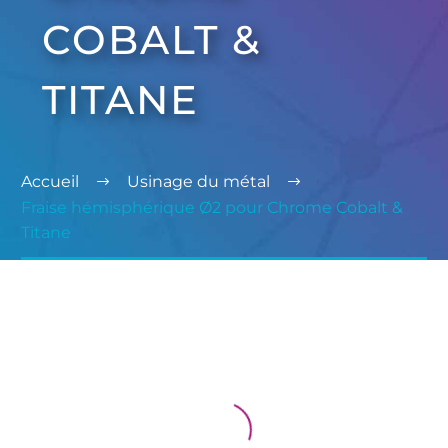
COBALT &
TITANE
Accueil
Usinage du métal
Fraise hémisphérique Ø2 pour Chrome Cobalt &
Titane