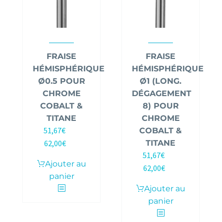
FRAISE
FRAISE
HÉMISPHÉRIQUE
HÉMISPHÉRIQUE
Ø0.5 POUR
Ø1 (LONG.
CHROME
DÉGAGEMENT
COBALT &
8) POUR
TITANE
CHROME
51,67
€
COBALT &
HT |
62,00
€
TITANE
TTC
51,67
€
HT |
Ajouter au
62,00
€
TTC
panier
Ajouter au
panier