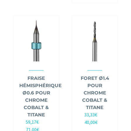
FRAISE
FORET Ø1.4
HÉMISPHÉRIQUE
POUR
Ø0.6 POUR
CHROME
CHROME
COBALT &
COBALT &
TITANE
33,33
€
TITANE
HT |
59,17
€
40,00
€
HT |
TTC
71,00
€
TTC