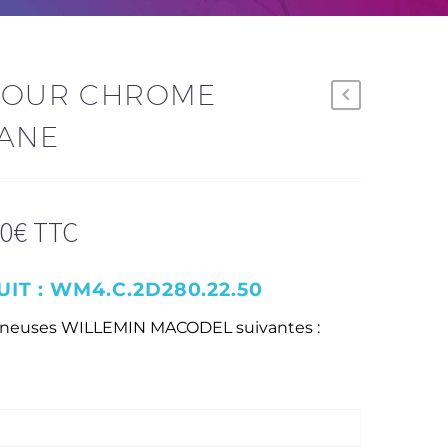
 POUR CHROME
TANE
00
€
TTC
IT :
WM4.C.2D280.22.50
sineuses WILLEMIN MACODEL suivantes :