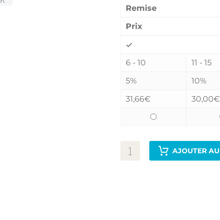
et
Remise
Prix
6 - 10
11 - 15
5%
10%
31,66
€
30,00
€
AJOUTER AU