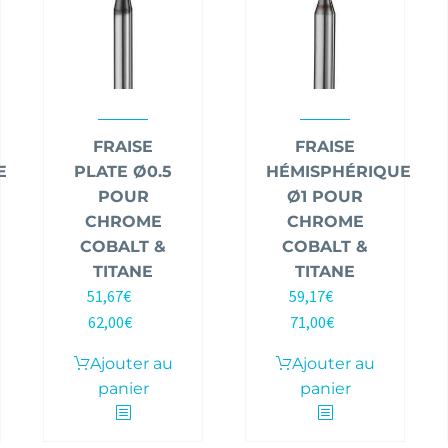
FRAISE
FRAISE
E
PLATE Ø0.5
HÉMISPHÉRIQUE
POUR
Ø1 POUR
CHROME
CHROME
COBALT &
COBALT &
TITANE
TITANE
51,67
€
59,17
€
HT |
HT |
62,00
€
71,00
€
TTC
TTC
Ajouter au
Ajouter au
panier
panier