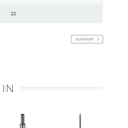
22
SUIVANT
 IN