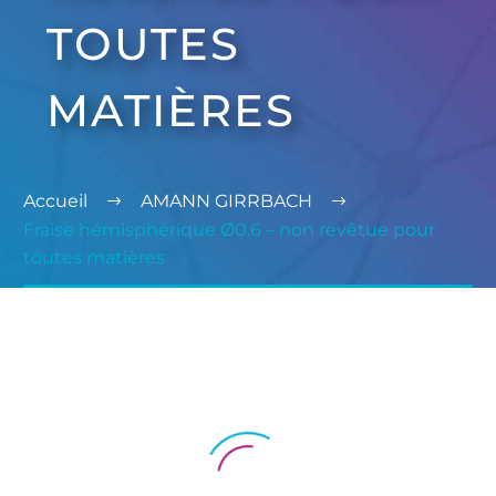
TOUTES
MATIÈRES
Accueil
AMANN GIRRBACH
Fraise hémisphérique Ø0.6 – non revêtue pour
toutes matières