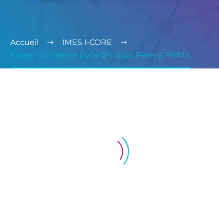
Accueil
IMES I-CORE
Fraise monolèvre plate Ø4 pour Peek & PMMA